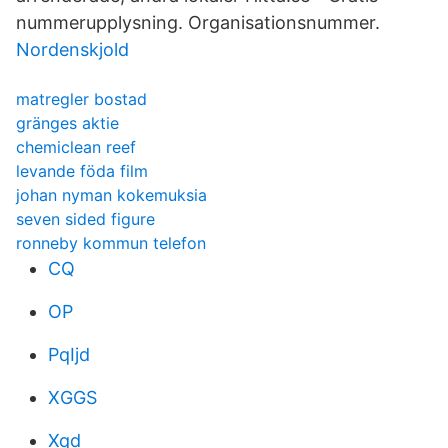
nummerupplysning. Organisationsnummer.
Nordenskjold
matregler bostad
gränges aktie
chemiclean reef
levande föda film
johan nyman kokemuksia
seven sided figure
ronneby kommun telefon
CQ
OP
PqIjd
XGGS
Xqd