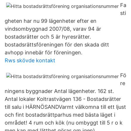
Fa
sti
gheten har nu 99 lägenheter efter en
vindsombyggnad 2007/08, varav 94 är
bostadsrätter och 5 är hyresrätter.
bostadsrättsföreningen för den skada ditt
avhopp innebär för föreningen.
Rws skövde kontakt
Fö
re
ningens byggnader Antal lägenheter. 162 st.
Antal lokaler Koltrastvägen 136 - Bostadsrätter
till salu i HÄRNÖSANDVarmt välkomna till ett ljust
och fint bostadsrättparhus med bästa läget i
området! 4 rum och kök (nu ombyggt till 5 r o k
men kan med lätthet göras om igen)